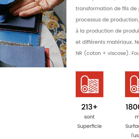
transformation de fils de 
processus de production
à la production de produit
et différents matériaux.
NR (coton + viscose). F
213
+
180
sont
m
Superficie
Surfa
l'u