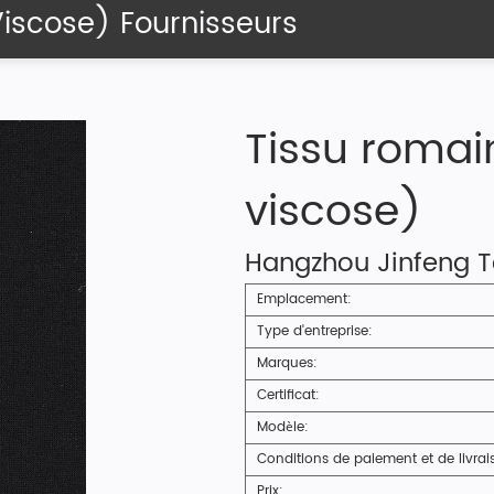
iscose) Fournisseurs
Tissu romai
viscose)
Hangzhou Jinfeng Tex
Emplacement:
Type d'entreprise:
Marques:
Certificat:
Modèle:
Conditions de paiement et de livrai
Prix: