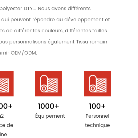
polyester DTY... Nous avons différents
, qui peuvent répondre au développement et
s de différentes couleurs, différentes tailles
 Nous personnalisons également Tissu romain
ournir OEM/ODM.
00
+
1000
+
100
+
2
Équipement
Personnel
ce de
technique
sine