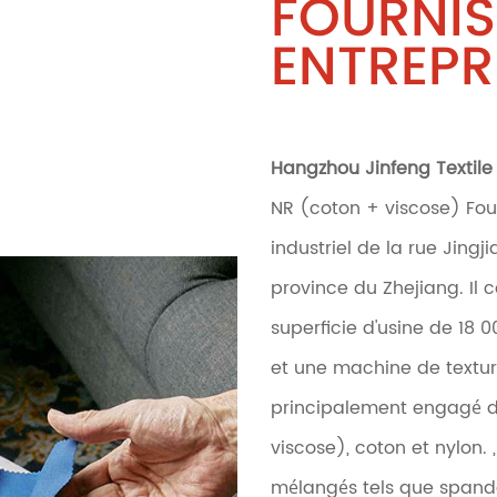
FOURNIS
ENTREPR
Hangzhou Jinfeng Textile 
NR (coton + viscose) Fou
industriel de la rue Jingj
province du Zhejiang. Il 
superficie d'usine de 18 0
et une machine de textura
principalement engagé da
viscose), coton et nylon. 
mélangés tels que spandex,