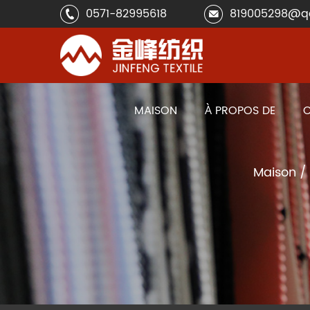
0571-82995618
819005298@q
MAISON
À PROPOS DE
C
Maison
/