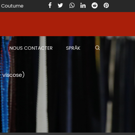
) Coutume
NOUS CONTACTER
SPRÅK
 viscose)