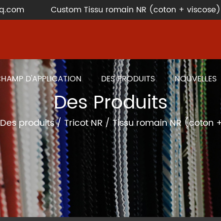
q.com
Custom Tissu romain NR (coton + viscose
HAMP D'APPLICATION
DES PRODUITS
NOUVELLES
Des Produits
Des produits
/
Tricot NR
/
Tissu romain NR (coton +