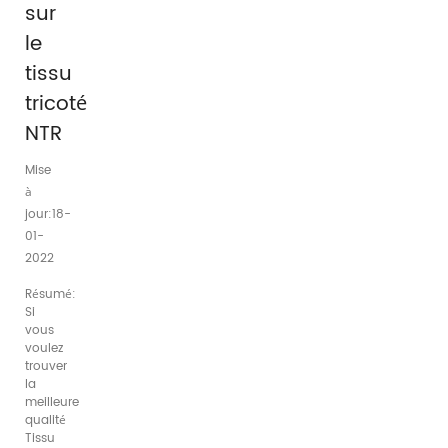
sur
le
tissu
tricoté
NTR
Mise
à
jour:18-
01-
2022
Résumé:
Si
vous
voulez
trouver
la
meilleure
qualité
Tissu