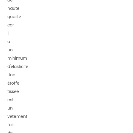
de
haute
qualité
car
il
a
un
minimum
d'élasticité.
Une
étoffe
tissée
est
un
vêtement
fait