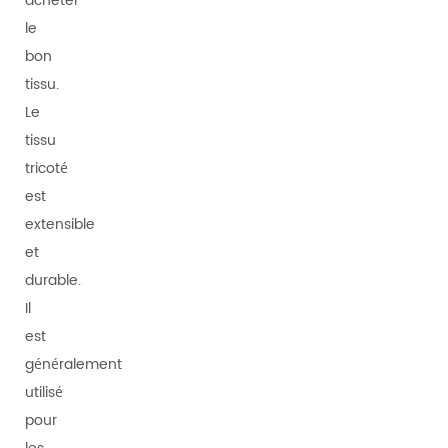
acheter
le
bon
tissu.
Le
tissu
tricoté
est
extensible
et
durable.
Il
est
généralement
utilisé
pour