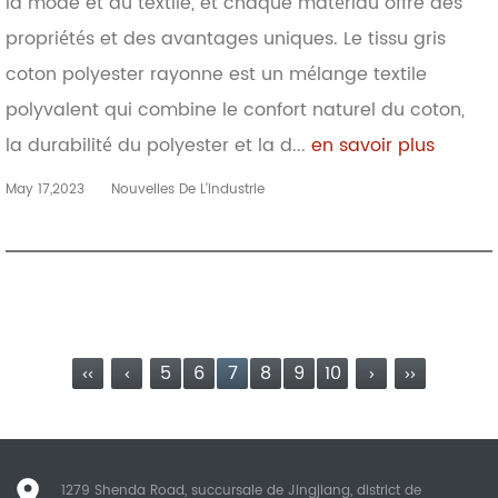
la mode et du textile, et chaque matériau offre des
propriétés et des avantages uniques. Le tissu gris
coton polyester rayonne est un mélange textile
polyvalent qui combine le confort naturel du coton,
la durabilité du polyester et la d...
en savoir plus
May 17,2023
Nouvelles De L'industrie
‹‹
‹
5
6
7
8
9
10
›
››
1279 Shenda Road, succursale de Jingjiang, district de